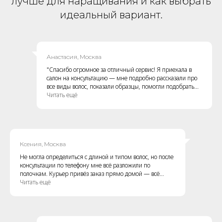
лучше для наращивания и как выбрать
идеальный вариант.
Анастасия, Москва
"Спасибо огромное за отличный сервис! Я приехала в
салон на консультацию — мне подробно рассказали про
все виды волос, показали образцы, помогли подобрать
оттенок. Через день пришла на наращивание —
Читать ещё
результат шикарный! Волосы мягкие, натуральные,
абсолютно не путаются. Очень довольна, теперь только к
вам!"
Ксения, Москва
Не могла определиться с длиной и типом волос, но после
консультации по телефону мне всё разложили по
полочкам. Курьер привёз заказ прямо домой — всё
чётко, в срок и аккуратно упаковано. Качество волос —
Читать ещё
супер! Выглядят очень натурально, мастер в салоне был
в восторге. Спасибо за внимательный подход!