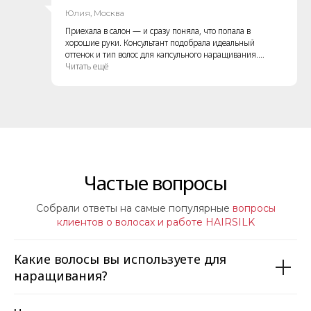
Юлия, Москва
Приехала в салон — и сразу поняла, что попала в
хорошие руки. Консультант подобрала идеальный
оттенок и тип волос для капсульного наращивания.
Волосы отличного качества — густые, живые, легко
Читать ещё
укладываются. После наращивания выгляжу как модель
с обложки! Благодарю команду за профессионализм и
душевное отношение
Частые вопросы
Собрали ответы на самые популярные
вопросы
клиентов о волосах и работе HAIRSILK
Какие волосы вы используете для
наращивания?