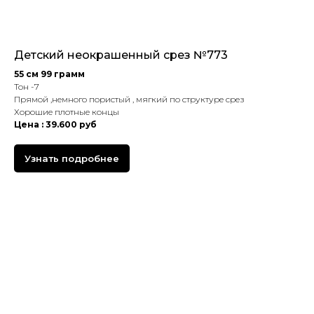
Детский неокрашенный срез №773
55 см 99 грамм
Тон -7
Прямой ,немного пористый , мягкий по структуре срез
Хорошие плотные концы
Цена : 39.600 руб
Узнать подробнее