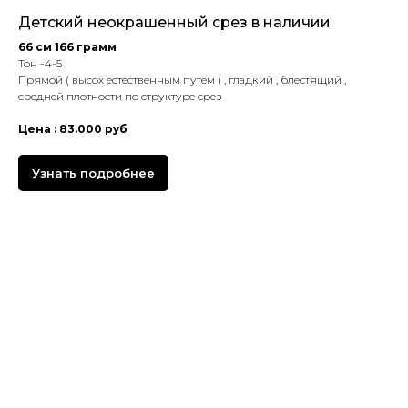
Детский неокрашенный срез в наличии
66 см 166 грамм
Тон -4-5
Прямой ( высох естественным путем ) , гладкий , блестящий ,
средней плотности по структуре срез
Цена : 83.000 руб
Узнать подробнее