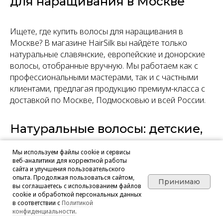
для наращивания в Москве
Ищете, где купить волосы для наращивания в
Москве? В магазине HairSilk вы найдёте только
натуральные славянские, европейские и донорские
волосы, отобранные вручную. Мы работаем как с
профессиональными мастерами, так и с частными
клиентами, предлагая продукцию премиум-класса с
доставкой по Москве, Подмосковью и всей России.
Натуральные волосы: детские,
донорские, славянские
Мы используем файлы cookie и сервисы
веб-аналитики для корректной работы
сайта и улучшения пользовательского
В нашем каталоге представлены волосы:
опыта. Продолжая пользоваться сайтом,
Принимаю
Славянские волосы — мягкие, шелковистые,
вы соглашаетесь с использованием файлов
отлично окрашиваются и подходят для
cookie и обработкой персональных данных
в соответствии с
Политикой
повторного использования;
конфиденциальности
.
Детские волосы — тонкие и лёгкие, идеально для