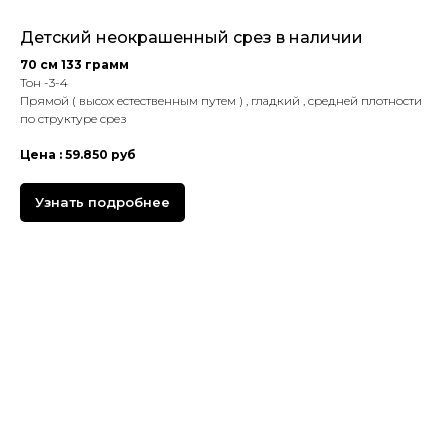
Детский неокрашенный срез в наличии
70 см 133 грамм
Тон -3-4
Прямой ( высох естественным путем ) , гладкий , средней плотности
по структуре срез
Цена : 59.850 руб
Узнать подробнее