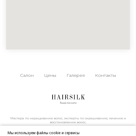
Салон
Цены
Галерея
Контакты
Мастера по наращиванию волос, эксперты по окрашиванию, лечению и
восстановлению волос,
мастера ногтевого сервиса порадуют вас идеальным маникюром
© HairSilk
Мы используем файлы cookie и сервисы